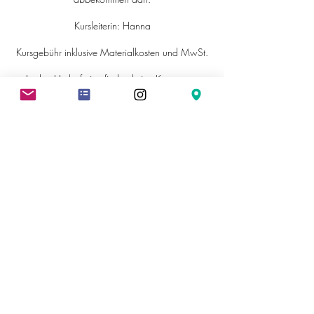
Kursleiterin: Hanna
Kursgebühr inklusive Materialkosten und MwSt.
In den Herbstferien finden keine Kurse statt.
Kontaktangaben
Johann-Baptist-von-Weiß-Straße 10, Ettenheim,
Germany
hallo@kunstwerkstatt-ettenheim.de
Impressum
Datenschutz