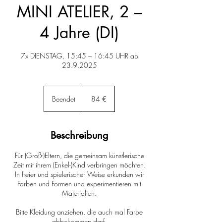
MINI ATELIER, 2 –
4 Jahre (DI)
7x DIENSTAG, 15:45 – 16:45 UHR ab
23.9.2025
84
Euro
Beendet
B
84 €
e
e
n
Beschreibung
d
e
Für (Groß-)Eltern, die gemeinsam künstlerische
t
Zeit mit ihrem (Enkel-)Kind verbringen möchten.
In freier und spielerischer Weise erkunden wir
Farben und Formen und experimentieren mit
Materialien.
Bitte Kleidung anziehen, die auch mal Farbe
abbekommen darf.