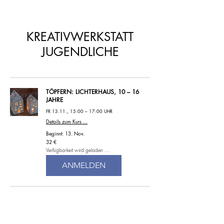
KREATIVWERKSTATT
JUGENDLICHE
TÖPFERN: LICHTERHAUS, 10 – 16
JAHRE
FR 13.11., 15:00 – 17:00 UHR
Details zum Kurs ...
Beginnt: 13. Nov.
32
32 €
Euro
Verfügbarkeit wird geladen ...
ANMELDEN