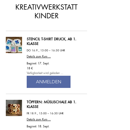
KREATIVWERKSTATT
KINDER
STENCIL T-SHIRT DRUCK, AB 1.
KLASSE
DO 16.9., 15:00 – 16:30 UHR
Details zum Kurs ...
Beginnt: 17. Sept.
18
18 €
Euro
Verfügbarkeit wird geladen ...
ANMELDEN
TÖPFERN: MÜSLISCHALE AB 1.
KLASSE
FR 18.9., 15:00 – 16:30 UHR
Details zum Kurs ...
Beginnt: 18. Sept.