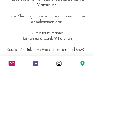
Materialien.
Bitte Kleidung anziehen, die auch mal Farbe
abbekommen darf.
Kursleiterin: Hanna
Teilnehmeranzahl: 9 Pärchen
Kursgebühr inklusive Materialkosten und MwSt.
In der Woche vom 30.9.–4.10.2024 finden
keine Kurse statt.
Kontaktangaben
Johann-Baptist-von-Weiß-Straße 10, Ettenheim,
Germany
hallo@kunstwerkstatt-ettenheim.de