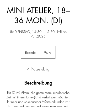
MINI ATELIER, 18–
36 MON. (DI)
8x DIENSTAG, 14:30 – 15:30 UHR ab
7.1.2025
96
Euro
Beendet
B
96 €
e
e
n
4 Plätze übrig
d
e
t
Beschreibung
Für (Groß-)Eltern, die gemeinsam künstlerische
Zeit mit ihrem (Enkel-)Kind verbringen möchten.
In freier und spielerischer Weise erkunden wir
Farben und Formen und experimentieren mit