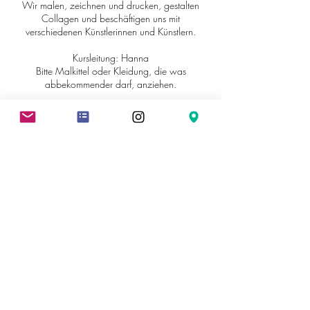
Wir malen, zeichnen und drucken, gestalten
Collagen und beschäftigen uns mit
verschiedenen Künstlerinnen und Künstlern.
Kursleitung: Hanna
Bitte Malkittel oder Kleidung, die was
abbekommender darf, anziehen.
Kontaktangaben
Johann-Baptist-von-Weiß-Straße 10, Ettenheim,
Germany
hallo@kunstwerkstatt-ettenheim.de