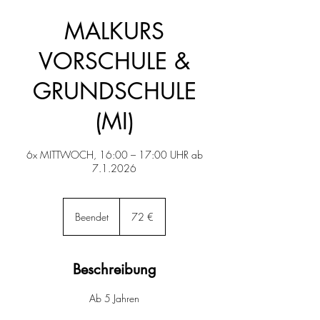
MALKURS
VORSCHULE &
GRUNDSCHULE
(MI)
6x MITTWOCH, 16:00 – 17:00 UHR ab
7.1.2026
72
Euro
Beendet
B
72 €
e
e
n
Beschreibung
d
e
Ab 5 Jahren
t