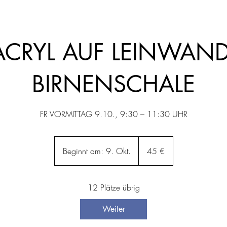
ACRYL AUF LEINWAND
BIRNENSCHALE
FR VORMITTAG 9.10., 9:30 – 11:30 UHR
45
Euro
Beginnt am: 9. Okt.
B
45 €
e
g
12 Plätze übrig
i
n
Weiter
n
t