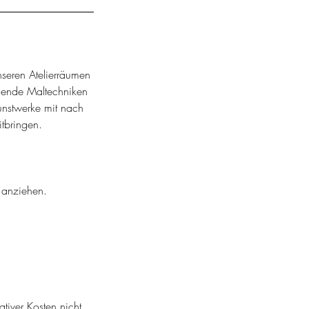
nseren Atelierräumen
legende Maltechniken
unstwerke mit nach
tbringen.
 anziehen.
tiver Kosten nicht