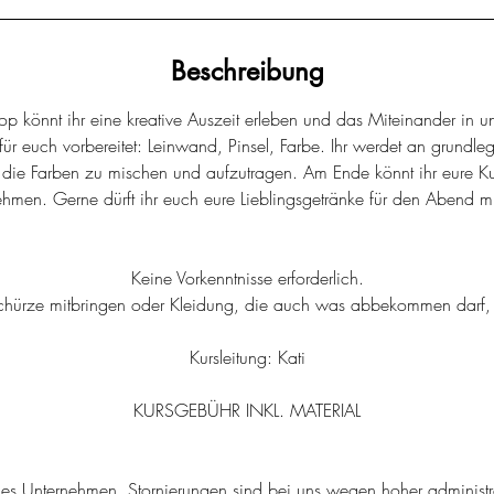
a
m
Beschreibung
:
9
 könnt ihr eine kreative Auszeit erleben und das Miteinander in u
.
 für euch vorbereitet: Leinwand, Pinsel, Farbe. Ihr werdet an grund
O
nt die Farben zu mischen und aufzutragen. Am Ende könnt ihr eure K
k
hmen. Gerne dürft ihr euch eure Lieblingsgetränke für den Abend mi
t
.
Keine Vorkenntnisse erforderlich.
schürze mitbringen oder Kleidung, die auch was abbekommen darf,
Kursleitung: Kati
KURSGEBÜHR INKL. MATERIAL
nes Unternehmen. Stornierungen sind bei uns wegen hoher administra