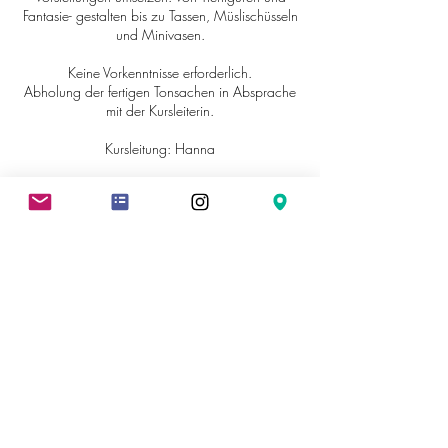
Fantasie- gestalten bis zu Tassen, Müslischüsseln
und Minivasen.
Keine Vorkenntnisse erforderlich.
Abholung der fertigen Tonsachen in Absprache
mit der Kursleiterin.
Kursleitung: Hanna
Kursgebühr inkl. MwSt, 2x Brand und Glasur
Kontaktangaben
Johann-Baptist-von-Weiß-Straße 10, Ettenheim,
Germany
hallo@kunstwerkstatt-ettenheim.de