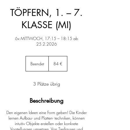
TÖPFERN, 1. – 7.
KLASSE (MI)
6x MITTWOCH, 17:15 – 18:15 ab
25.2.2026
84
Euro
Beendet
B
84 €
e
e
n
3 Plätze übrig
d
e
t
Beschreibung
Den eigenen Ideen eine Form geben! Die Kinder
lernen Aufbau- und Platten- techniken, können
intuitiv Objekte erstellen oder konkrete
Vorstellungen umsetzen. Von Tierfiguren und