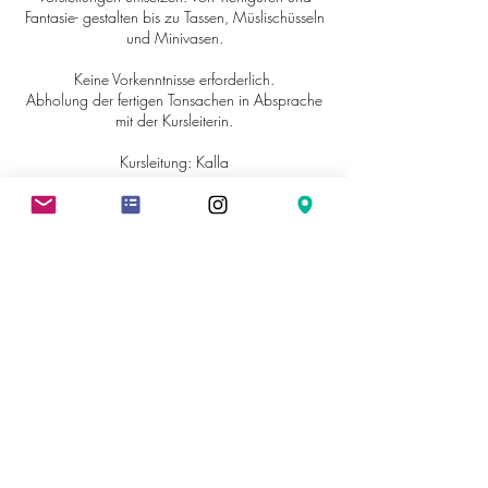
Fantasie- gestalten bis zu Tassen, Müslischüsseln
und Minivasen.
Keine Vorkenntnisse erforderlich.
Abholung der fertigen Tonsachen in Absprache
mit der Kursleiterin.
Kursleitung: Kalla
Kursgebühr inkl. MwSt, 2x Brand und Glasur
Kontaktangaben
Johann-Baptist-von-Weiß-Straße 10, Ettenheim,
Germany
hallo@kunstwerkstatt-ettenheim.de