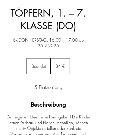
TÖPFERN, 1. – 7.
KLASSE (DO)
6x DONNERSTAG, 16:00 – 17:00 ab
26.2.2026
84
Euro
Beendet
B
84 €
e
e
n
5 Plätze übrig
d
e
t
Beschreibung
Den eigenen Ideen eine Form geben! Die Kinder
lernen Aufbau- und Platten- techniken, können
intuitiv Objekte erstellen oder konkrete
Vorstellungen umsetzen. Von Tierfiguren und