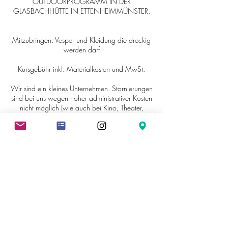
OUTDOORPROGRAMM IN DER
GLASBACHHÜTTE IN ETTENHEIMMÜNSTER.
Mitzubringen: Vesper und Kleidung die dreckig
werden darf
Kursgebühr inkl. Materialkosten und MwSt.
Wir sind ein kleines Unternehmen. Stornierungen
sind bei uns wegen hoher administrativer Kosten
nicht möglich (wie auch bei Kino, Theater,
Schwimmbad, Freizeitpark). Gerne kann aber
eine Ersatzperson teilnehmen.
Kontaktangaben
Johann-Baptist-von-Weiß-Straße 10, Ettenheim,
Germany
hallo@kunstwerkstatt-ettenheim.de