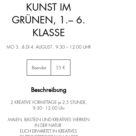
KUNST IM
GRÜNEN, 1.– 6.
KLASSE
MO 3.. & DI 4. AUGUST , 9:30 – 12:00 UHR
55
Euro
Beendet
B
55 €
e
e
n
Beschreibung
d
e
2 KREATIVE VORMITTAGE je 2,5 STUNDE,
t
9:30 - 12.00 Uhr
MALEN, BASTELN UND KREATIVES WERKEN
IN DER NATUR.
EUCH ERWARTET IN KREATIVES