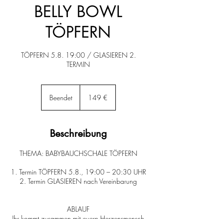
BELLY BOWL
TÖPFERN
TÖPFERN 5.8. 19:00 / GLASIEREN 2.
TERMIN
149
Euro
Beendet
B
149 €
e
e
n
Beschreibung
d
e
THEMA: BABYBAUCHSCHALE TÖPFERN
t
1. Termin TÖPFERN 5.8., 19:00 – 20:30 UHR
2. Termin GLASIEREN nach Vereinbarung
ABLAUF
Ihr kommt zusammen mit euern Herzensmensch