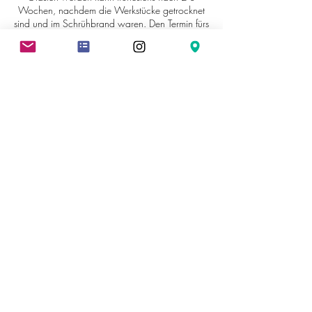
Wochen, nachdem die Werkstücke getrocknet
sind und im Schrühbrand waren. Den Termin fürs
Glasieren und Bemalen, was mindestens
genauso viel Spaß macht, können wir dann
Vorort zusammen vereinbaren.
An diesem Workshop können auch problemlos
Töpfereinsteiger*innen teilnehmen.
Ohne Vorkenntnisse!
Kursleitung: Kati
Töpfern ist ein fragiles Hobby. Trotz größter
Vorsicht kann beim Brennen immer mal etwas
passieren, es können Risse entstehen oder das
Objekt kann sogar brechen. In diesem Fall